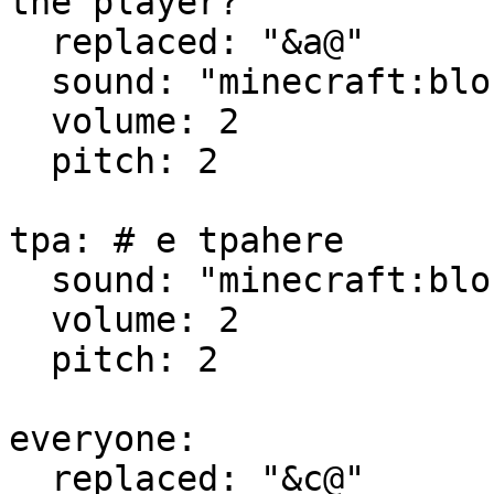
the player?

  replaced: "&a@"

  sound: "minecraft:block.note_block.pling"

  volume: 2

  pitch: 2

tpa: # e tpahere

  sound: "minecraft:block.note_block.bit"

  volume: 2

  pitch: 2

everyone:

  replaced: "&c@"
