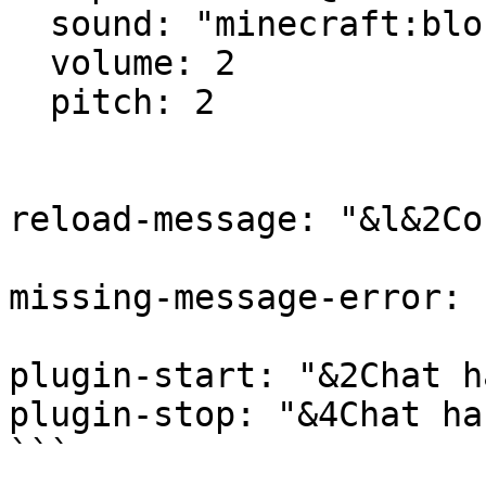
  sound: "minecraft:block.note_block.pling"

  volume: 2

  pitch: 2

reload-message: "&l&2Co
missing-message-error: 
plugin-start: "&2Chat h
plugin-stop: "&4Chat ha
```
