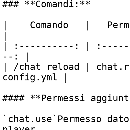
### **Comandi:**

|    Comando   |   Permess
|

| :----------: | :-----
--: |

| /chat reload | chat.r
config.yml |

#### **Permessi aggiunt
`chat.use`Permesso dato
player.
