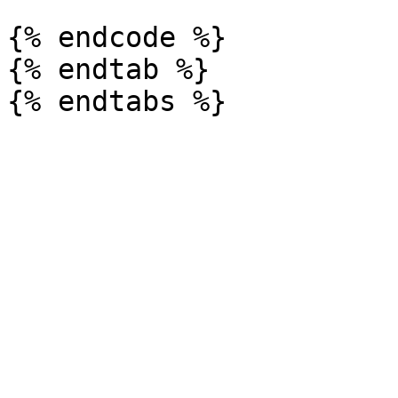
{% endcode %}

{% endtab %}
