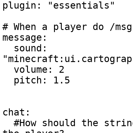
plugin: "essentials"

# When a player do /msg
message:

  sound: 
"minecraft:ui.cartograp
  volume: 2

  pitch: 1.5

chat:

  #How should the string be replaced if it finds 