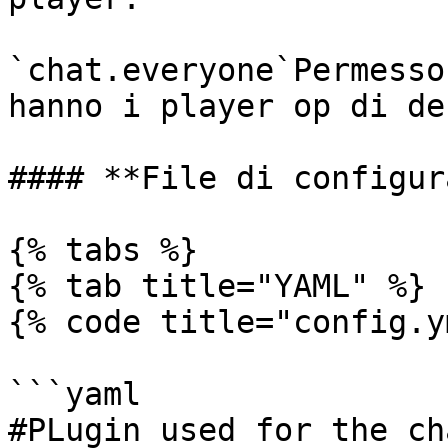
`chat.everyone`Permesso
hanno i player op di de
#### **File di configur
{% tabs %}

{% tab title="YAML" %}

{% code title="config.y
```yaml

#PLugin used for the cha