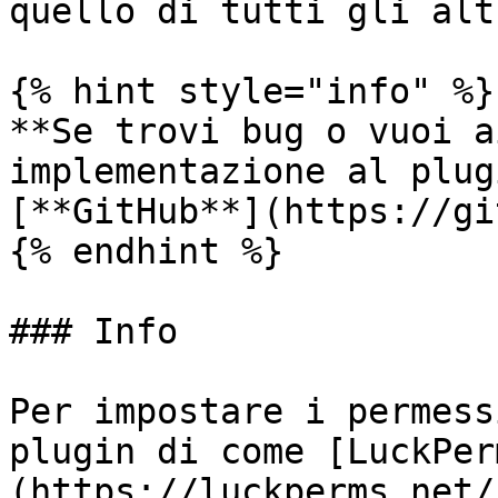
quello di tutti gli altr
{% hint style="info" %}

**Se trovi bug o vuoi a
implementazione al plug
[**GitHub**](https://gi
{% endhint %}

### Info

Per impostare i permess
plugin di come [LuckPer
(https://luckperms.net/)